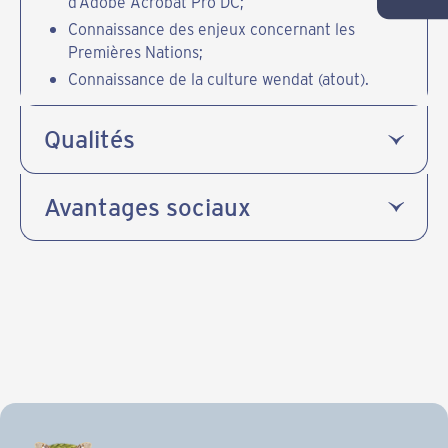
d’Adobe Acrobat Pro DC;
Connaissance des enjeux concernant les
Premières Nations;
Connaissance de la culture wendat (atout).
Qualités
Avantages sociaux
Fonds de pension à prestationsdéterminées
Assurance collective
6 % de vacances
6% de maladies/obligationsfamiliales
2 semaines de vacances payéespendant les
fêtes
Vendredi après-midi nontravaillé et payé