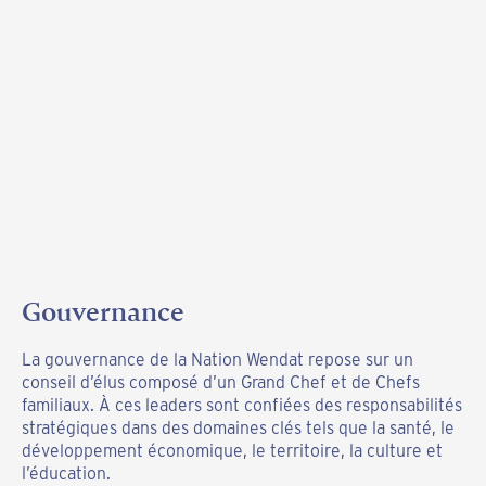
Gouvernance
Yahwatsira’ — la famille, berceau de
Un héritage matrilinéaire
la cohésion sociale
La gouvernance de la Nation Wendat repose sur un
Au cœur de la structure sociale wendat, les femmes
conseil d’élus composé d’un Grand Chef et de Chefs
occupent un rôle central et déterminant. La transmission
Au sein de la Nation Wendat, la famille est au cœur de
familiaux. À ces leaders sont confiées des responsabilités
de l’appartenance familiale se fait par la lignée
l’organisation sociale. Les noms que nous portons —
stratégiques dans des domaines clés tels que la santé, le
maternelle, et nos familles sont organisées autour des
Sioui, Vincent, Bastien, Gros-Louis, Picard — témoignent
développement économique, le territoire, la culture et
mères de clan, véritables piliers de la cohésion sociale.
de nos racines et de l’appartenance à une communauté
l’éducation.
forte et unie.