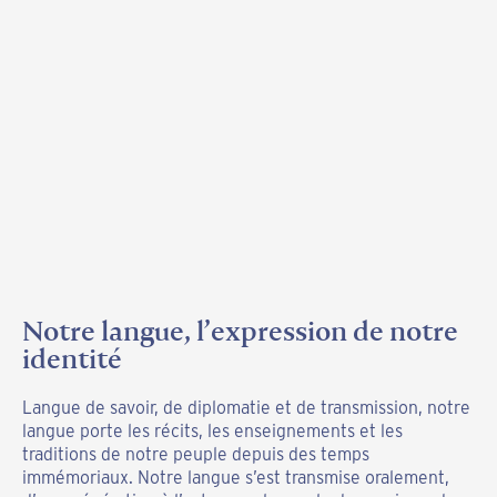
Notre langue, l’expression de notre
Une renaissance linguistique
identité
vivante
Langue de savoir, de diplomatie et de transmission, notre
Aujourd’hui, avec détermination et fierté, la Nation
langue porte les récits, les enseignements et les
Wendat revitalise sa langue. Ce travail patient et
traditions de notre peuple depuis des temps
rigoureux, mené avec l’aide d’une linguiste wendat, des
immémoriaux. Notre langue s’est transmise oralement,
porteurs de savoirs et de la communauté, redonne vie à