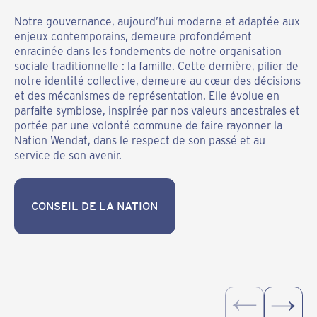
Dans cette organisation traditionnelle, l’homme le plus
Notre gouvernance, aujourd’hui moderne et adaptée aux
influent au sein de la famille n’est pas le père, mais l’oncle
Historiquement, nos villages étaient structurés autour de
enjeux contemporains, demeure profondément
maternel, garant de la transmission des valeurs et des
maisons longues, symboles de vie collective, regroupant
enracinée dans les fondements de notre organisation
responsabilités au sein du clan.
familles et clans. Ces espaces étaient conçus pour
sociale traditionnelle : la famille. Cette dernière, pilier de
favoriser la solidarité, le partage et la transmission des
notre identité collective, demeure au cœur des décisions
Aujourd’hui, cet héritage matrilinéaire demeure présent
savoirs. Cette organisation, en apparence complexe, était
et des mécanismes de représentation. Elle évolue en
dans la gouvernance de la Nation Wendat. Les femmes
réfléchie pour assurer la cohésion sociale et la stabilité
parfaite symbiose, inspirée par nos valeurs ancestrales et
continuent d’exercer une influence essentielle,
de la communauté.
portée par une volonté commune de faire rayonner la
notamment dans les processus de nomination et de
Nation Wendat, dans le respect de son passé et au
destitution des élus. Leur rôle dans la vie politique et
service de son avenir.
sociale de la communauté reflète la place fondamentale
CONSEIL DE LA NATION
qu’elles occupent dans la pérennité et la stabilité de
CONSEIL DE LA NATION
notre Nation.
CONSEIL DE LA NATION
CONSEIL DE LA NATION
CONSEIL DE LA NATION
CONSEIL DE LA NATION