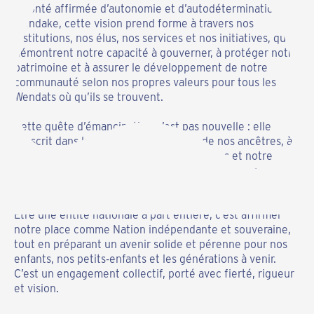
volonté affirmée d’autonomie et d’autodétermination. À
Wendake, cette vision prend forme à travers nos
institutions, nos élus, nos services et nos initiatives, qui
démontrent notre capacité à gouverner, à protéger notre
patrimoine et à assurer le développement de notre
communauté selon nos propres valeurs pour tous les
Wendats où qu’ils se trouvent.
Cette quête d’émancipation n’est pas nouvelle : elle
s’inscrit dans la continuité de l’œuvre de nos ancêtres, à
qui nous rendons hommage par nos actions et notre
détermination. Elle s’ancre également dans notre
responsabilité envers les générations futures.
Être une entité nationale à part entière, c’est affirmer
notre place comme Nation indépendante et souveraine,
tout en préparant un avenir solide et pérenne pour nos
enfants, nos petits-enfants et les générations à venir.
C’est un engagement collectif, porté avec fierté, rigueur
et vision.