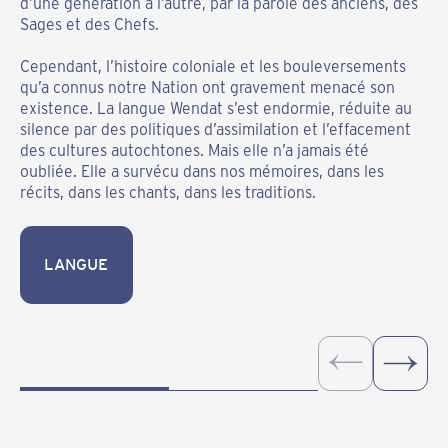
d’une génération à l’autre, par la parole des anciens, des
cette richesse inestimable.
Sages et des Chefs.
La nouvelle génération s’approprie à nouveau la langue
Cependant, l’histoire coloniale et les bouleversements
wendat, l’apprend, la parle et la transmet.
qu’a connus notre Nation ont gravement menacé son
existence. La langue Wendat s’est endormie, réduite au
Cette renaissance linguistique est un symbole puissant
silence par des politiques d’assimilation et l’effacement
de notre résilience et de notre vitalité culturelle. Chaque
des cultures autochtones. Mais elle n’a jamais été
mot retrouvé, chaque phrase prononcée est un geste
oubliée. Elle a survécu dans nos mémoires, dans les
d’affirmation identitaire et un hommage à nos ancêtres.
récits, dans les chants, dans les traditions.
LANGUE
LANGUE
LANGUE
LANGUE