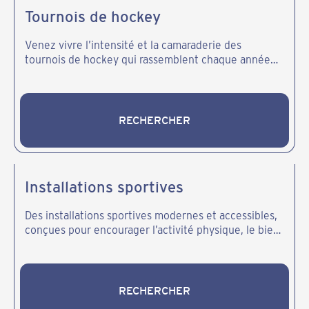
Tournois de hockey
Venez vivre l’intensité et la camaraderie des
tournois de hockey qui rassemblent chaque année
joueurs et spectateurs de tous âges. Plus qu’une
compétition, c’est un moment fort de fierté, de
sport et de traditions partagées.
RECHERCHER
RECHERCHER
Installations sportives
Des installations sportives modernes et accessibles,
conçues pour encourager l’activité physique, le bien-
être et l’esprit de communauté.
RECHERCHER
RECHERCHER