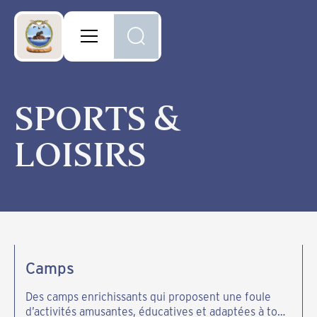
SPORTS
&
LOISIRS
Camps
Des camps enrichissants qui proposent une foule
d’activités amusantes, éducatives et adaptées à tous