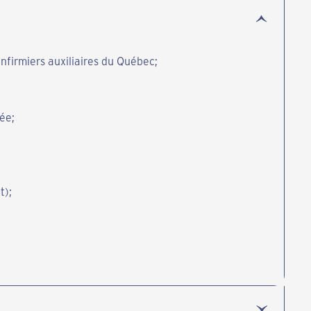
infirmiers auxiliaires du Québec;
ée;
t);