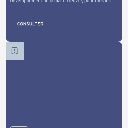
Développement de la main-d’œuvre, pour tous les
Wendat qui souhaitent travailler sur leurs projets
d’artisanat.
CONSULTER
CONSULTER