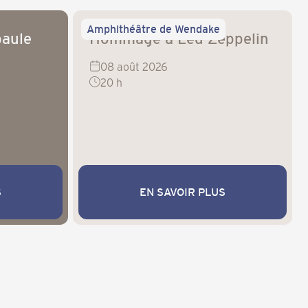
Amphithéâtre de Wendake
paule
Hommage à Led Zeppelin
08 août 2026
20 h
S
EN SAVOIR PLUS
EN SAVOIR PLUS