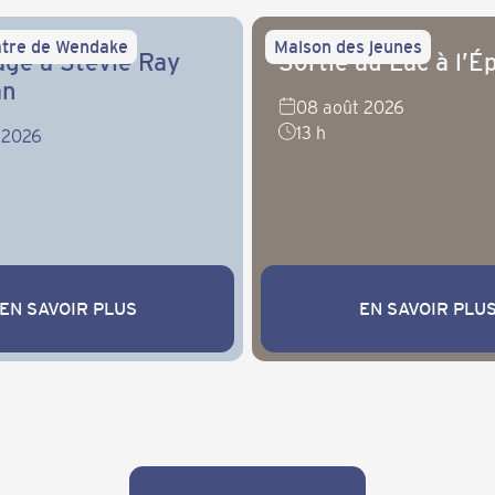
tre de Wendake
Maison des jeunes
e à Stevie Ray
Sortie au Lac à l’É
an
08 août 2026
13 h
 2026
EN SAVOIR PLUS
EN SAVOIR PLU
IR PLUS
EN SAVOIR PLUS