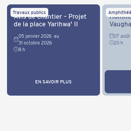
Travaux publics
Amphithéâ
Avis de chantier – Projet
Hommag
de la place Yarihwa' II
Vaugh
05 janvier 2026
au
07 août
31 octobre 2026
20 h
8 h
EN SAVOIR PLUS
EN SAVOIR PLUS
EN SAVO