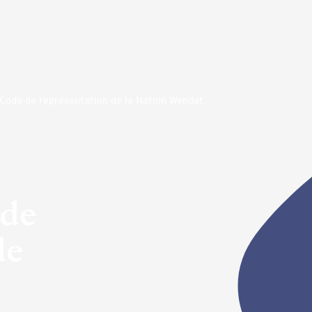
 Code de représentation de la Nation Wendat
ode
de