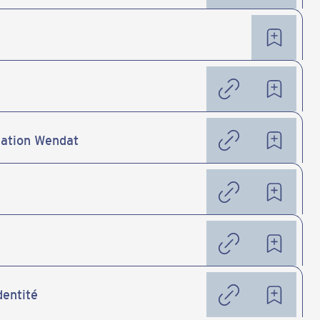
 Nation Wendat
dentité