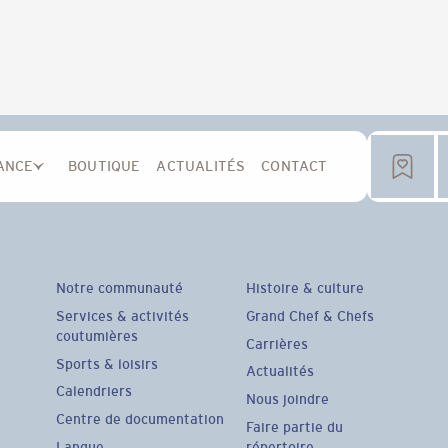
ANCE
BOUTIQUE
ACTUALITÉS
CONTACT
Notre communauté
Histoire & culture
Services & activités
Grand Chef & Chefs
coutumières
Carrières
Sports & loisirs
Actualités
Calendriers
Nous joindre
Centre de documentation
Faire partie du
Langue
répertoire