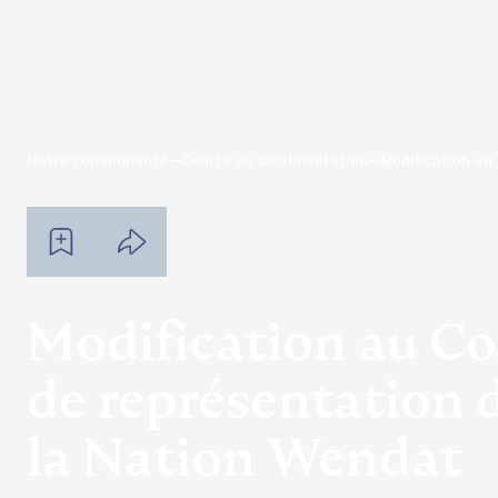
Notre communauté
Centre de documentation
Modification au
Modification au C
de représentation 
la Nation Wendat