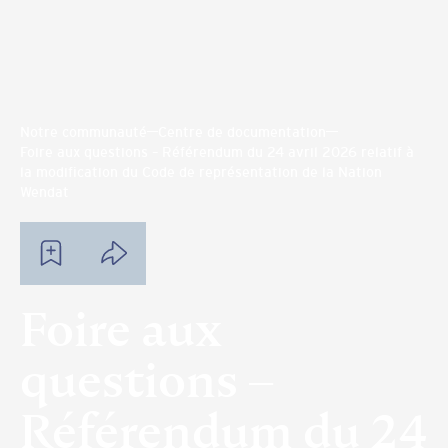
Notre communauté
Centre de documentation
Foire aux questions – Référendum du 24 avril 2026 relatif à
la modification du Code de représentation de la Nation
Wendat
Foire aux
questions –
Référendum du 24