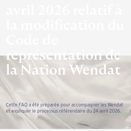
avril 2026 relatif à
la modification du
Code de
représentation de
la Nation Wendat
Cette FAQ a été préparée pour accompagner les Wendat
et expliquer le processus référendaire du 24 avril 2026.