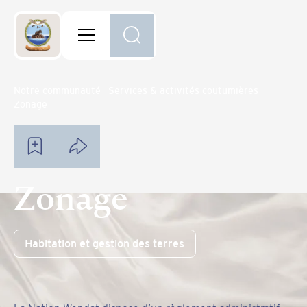
Notre communauté
Services & activités coutumières
Zonage
Zonage
Habitation et gestion des terres