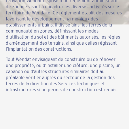
La Nation Wendat dispose d’un règlement administratif
de zonage visant à encadrer les diverses activités sur le
territoire de Wendake. Ce règlement établit des mesures
favorisant le développement harmonieux des
établissements urbains. Il divise ainsi les terres de la
communauté en zones, définissant les modes
d’utilisation du sol et des bâtiments autorisés, les règles
d’aménagement des terrains, ainsi que celles régissant
l’implantation des constructions.
Tout Wendat envisageant de construire ou de rénover
une propriété, ou d’installer une clôture, une piscine, un
cabanon ou d’autres structures similaires doit au
préalable vérifier auprès du secteur de la gestion des
terres de la direction des Services techniques et
infrastructures si un permis de construction est requis.