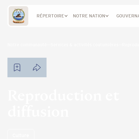
RÉPERTOIRE
NOTRE NATION
GOUVERN
Notre communauté
Services & activités coutumières
Reproduc
Reproduction et
diffusion
Culture