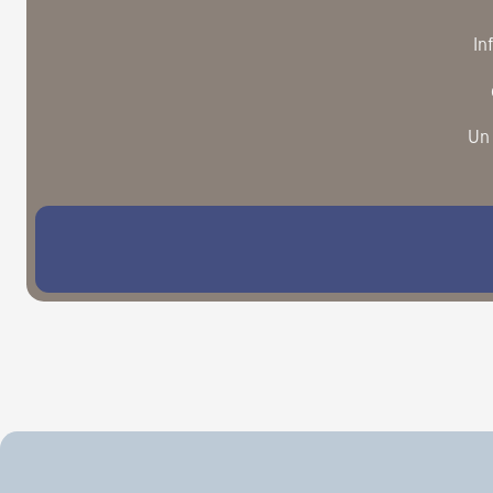
In
Un 
S’abonner