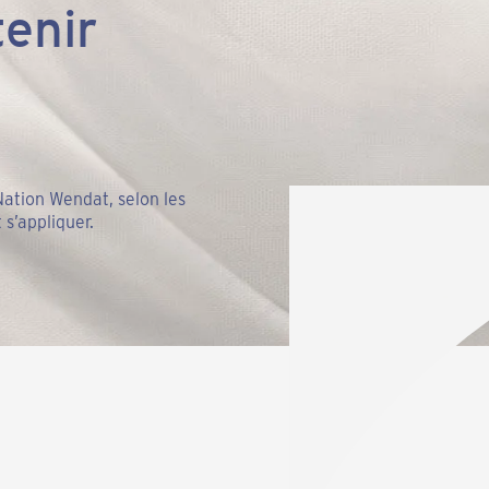
enir
ation Wendat, selon les
 s’appliquer.