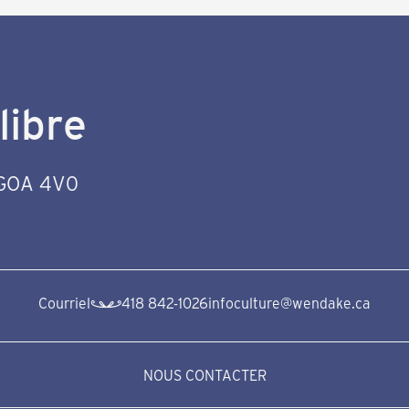
libre
) GOA 4V0
Courriel
418 842-1026
infoculture@wendake.ca
NOUS CONTACTER