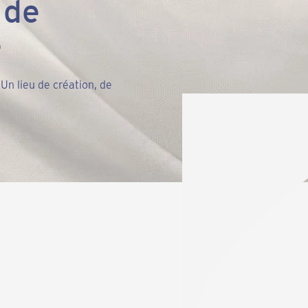
 de
e
 Un lieu de création, de