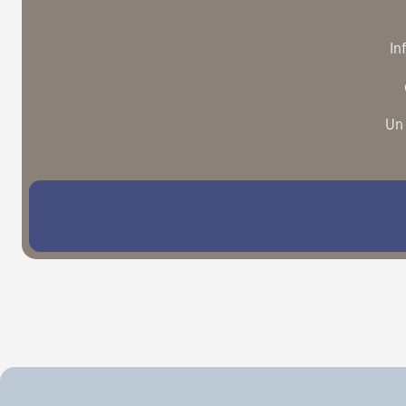
In
Un 
S’abonner