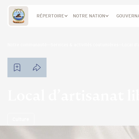
RÉPERTOIRE
NOTRE NATION
GOUVERN
Notre communauté
Services & activités coutumières
Local d’
Local d’artisanat li
Culture