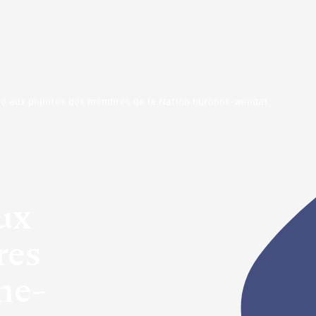
ive aux plaintes des membres de la Nation huronne-wendat
aux
res
ne-