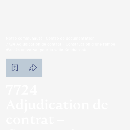
Notre communauté
Centre de documentation
7724 Adjudication de contrat – Construction d’une rampe
d’accès universel pour la salle Kondiaronk
7724
Adjudication de
contrat –