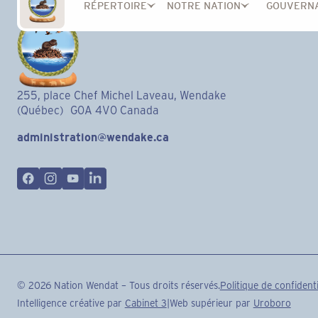
RÉPERTOIRE
NOTRE NATION
GOUVERN
255, place Chef Michel Laveau, Wendake
(Québec) G0A 4V0 Canada
administration@wendake.ca
©
2026
Nation Wendat – Tous droits réservés.
Politique de confidenti
Intelligence créative par
Cabinet 3
|
Web supérieur par
Uroboro