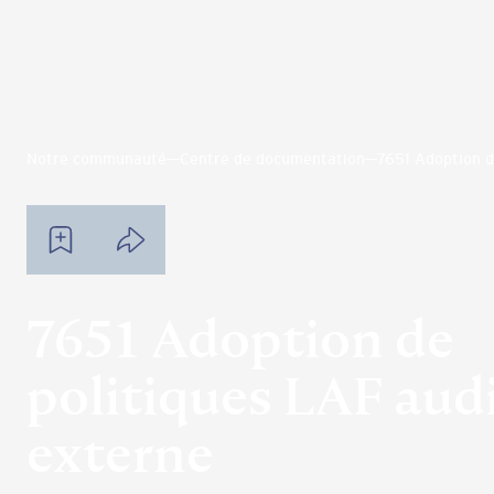
Notre communauté
Centre de documentation
7651 Adoption d
7651 Adoption de
politiques LAF aud
externe