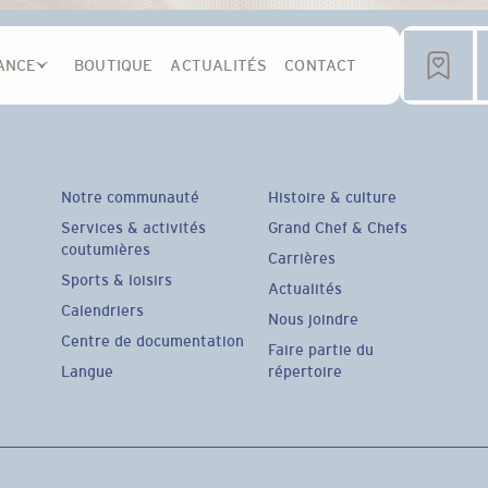
ANCE
BOUTIQUE
ACTUALITÉS
CONTACT
Notre communauté
Histoire & culture
Services & activités
Grand Chef & Chefs
coutumières
Carrières
Sports & loisirs
Actualités
Calendriers
Nous joindre
Centre de documentation
Faire partie du
Langue
répertoire