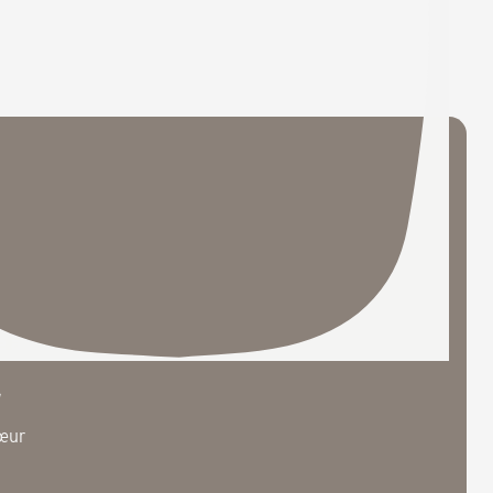
e à
,
cœur