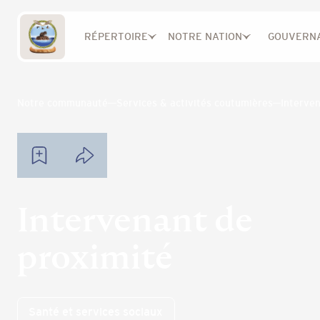
RÉPERTOIRE
NOTRE NATION
GOUVERN
Notre communauté
Services & activités coutumières
Interve
Intervenant de
proximité
Santé et services sociaux