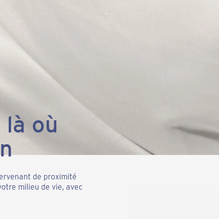
 là où
in
tervenant de proximité
tre milieu de vie, avec