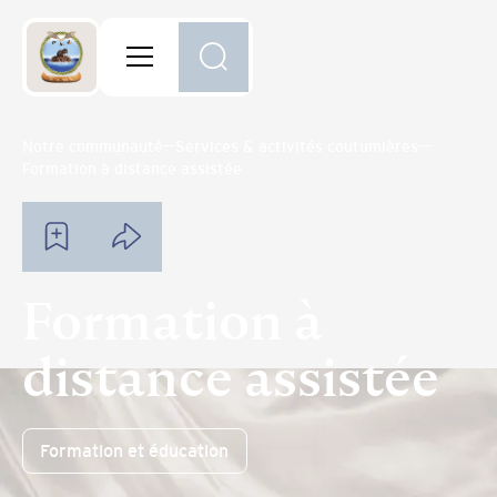
Notre communauté
Services & activités coutumières
Formation à distance assistée
Formation à
distance assistée
Formation et éducation