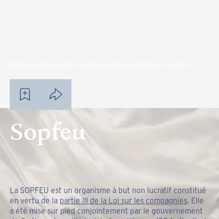
Notre communauté
Centre de documentation
Sopfeu
Sopfeu
La SOPFEU est un organisme à but non lucratif constitué
en vertu de la
partie III de la Loi sur les compagnies
. Elle
a été mise sur pied conjointement par le gouvernement