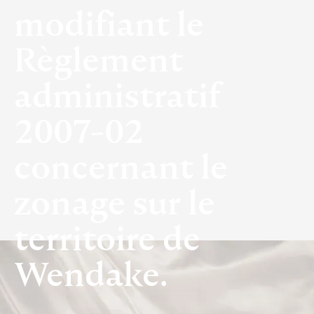
modifiant le
Règlement
administratif
2007-02
concernant le
zonage sur le
territoire de
Wendake.