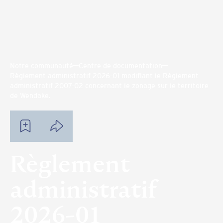
Notre communauté
Centre de documentation
Règlement administratif 2026-01 modifiant le Règlement
administratif 2007-02 concernant le zonage sur le territoire
de Wendake.
Règlement
administratif
2026-01