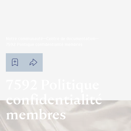
Notre communauté
Centre de documentation
7592 Politique confidentialité membres
7592 Politique
confidentialité
membres