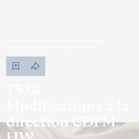
Notre communauté
Centre de documentation
7534 Modifications à la direction CDFM HW
7534
Modifications à la
direction CDFM
HW