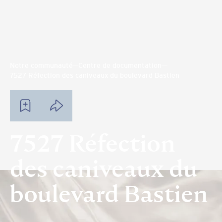
Notre communauté
Centre de documentation
7527 Réfection des caniveaux du boulevard Bastien
7527 Réfection
des caniveaux du
boulevard Bastien