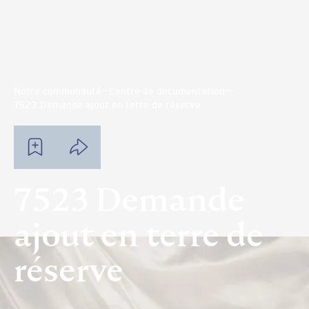
Notre communauté
Centre de documentation
7523 Demande ajout en terre de réserve
7523 Demande
ajout en terre de
réserve