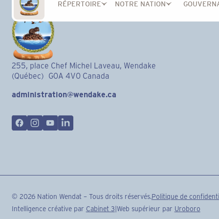
RÉPERTOIRE
NOTRE NATION
GOUVERN
255, place Chef Michel Laveau, Wendake
(Québec) G0A 4V0 Canada
administration@wendake.ca
©
2026
Nation Wendat – Tous droits réservés.
Politique de confidenti
Intelligence créative par
Cabinet 3
|
Web supérieur par
Uroboro