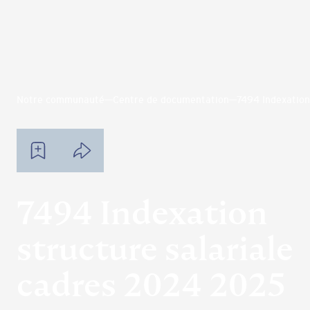
Notre communauté
Centre de documentation
7494 Indexation
7494 Indexation
structure salariale
cadres 2024 2025