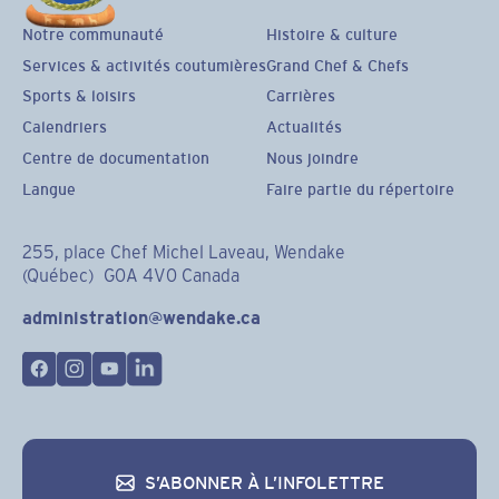
Notre communauté
Histoire & culture
Services & activités coutumières
Grand Chef & Chefs
Sports & loisirs
Carrières
Calendriers
Actualités
Centre de documentation
Nous joindre
Langue
Faire partie du répertoire
255, place Chef Michel Laveau, Wendake
(Québec) G0A 4V0 Canada
administration@wendake.ca
S’ABONNER À L’INFOLETTRE
S’abonner à l’infolettre