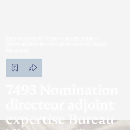
Notre communauté
Centre de documentation
7493 Nomination directeur adjoint expertise Bureau
Nionwentsïo
7493 Nomination
directeur adjoint
expertise Bureau