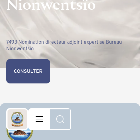
Nionwentsïo
7493 Nomination directeur adjoint expertise Bureau
Nionwentsïo
CONSULTER
CONSULTER