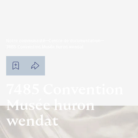
Notre communauté
Centre de documentation
7485 Convention Musée huron wendat
7485 Convention
Musée huron
wendat