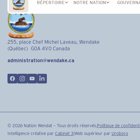
RÉPERTOIRE
NOTRE NATION
GOUVERN
255, place Chef Michel Laveau, Wendake
(Québec) G0A 4V0 Canada
administration@wendake.ca
©
2026
Nation Wendat – Tous droits réservés.
Politique de confidenti
Intelligence créative par
Cabinet 3
|
Web supérieur par
Uroboro