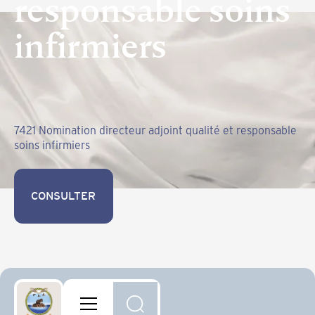
responsable soins
infirmiers
7421 Nomination directeur adjoint qualité et responsable
soins infirmiers
CONSULTER
CONSULTER