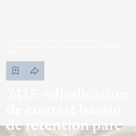
Notre communauté
Centre de documentation
7415 Adjudication de contrat bassin de rétention parc Omer
Laine
7415 Adjudication
de contrat bassin
de rétention parc