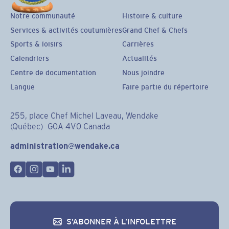
Notre communauté
Histoire & culture
Services & activités coutumières
Grand Chef & Chefs
Sports & loisirs
Carrières
Calendriers
Actualités
Centre de documentation
Nous joindre
Langue
Faire partie du répertoire
255, place Chef Michel Laveau, Wendake
(Québec) G0A 4V0 Canada
administration@wendake.ca
S’ABONNER À L’INFOLETTRE
S’abonner à l’infolettre