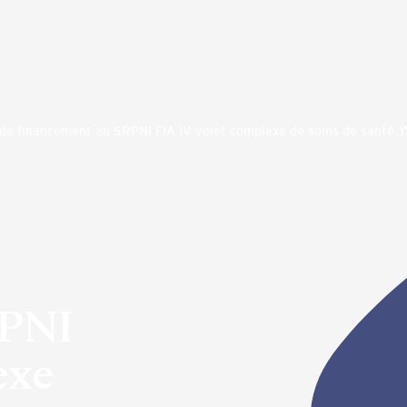
e financement au SRPNI FIA IV volet complexe de soins de santé Y
RPNI
exe