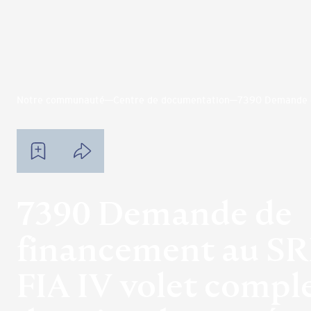
Notre communauté
Centre de documentation
7390 Demande d
7390 Demande de
financement au S
FIA IV volet compl