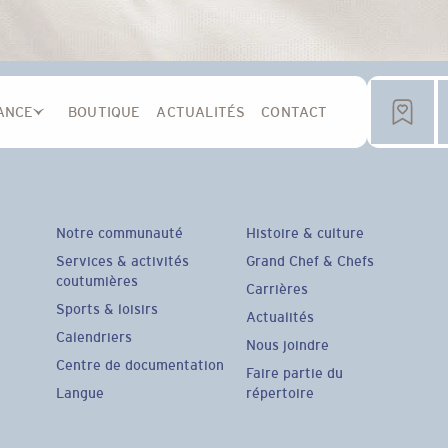
ANCE
BOUTIQUE
ACTUALITÉS
CONTACT
Notre communauté
Histoire & culture
Services & activités
Grand Chef & Chefs
coutumières
Carrières
Sports & loisirs
Actualités
Calendriers
Nous joindre
Centre de documentation
Faire partie du
Langue
répertoire