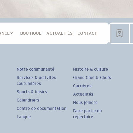
ANCE
BOUTIQUE
ACTUALITÉS
CONTACT
Notre communauté
Histoire & culture
Services & activités
Grand Chef & Chefs
coutumières
Carrières
Sports & loisirs
Actualités
Calendriers
Nous joindre
Centre de documentation
Faire partie du
Langue
répertoire