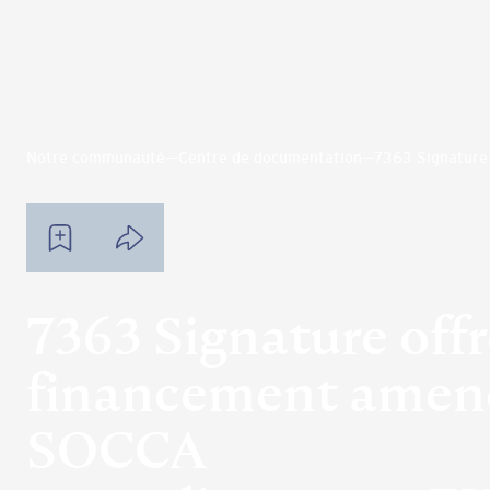
Notre communauté
Centre de documentation
7363 Signature
7363 Signature offr
financement amen
SOCCA