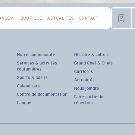
ANCE
BOUTIQUE
ACTUALITÉS
CONTACT
Notre communauté
Histoire & culture
Services & activités
Grand Chef & Chefs
coutumières
Carrières
Sports & loisirs
Actualités
Calendriers
Nous joindre
Centre de documentation
Faire partie du
Langue
répertoire