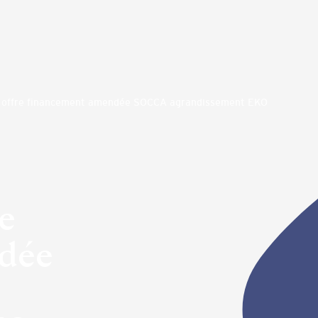
 offre financement amendée SOCCA agrandissement EKO
e
dée