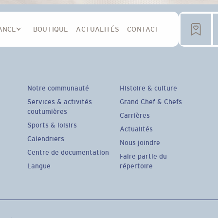
ANCE
BOUTIQUE
ACTUALITÉS
CONTACT
Notre communauté
Histoire & culture
Services & activités
Grand Chef & Chefs
coutumières
Carrières
Sports & loisirs
Actualités
Calendriers
Nous joindre
Centre de documentation
Faire partie du
Langue
répertoire