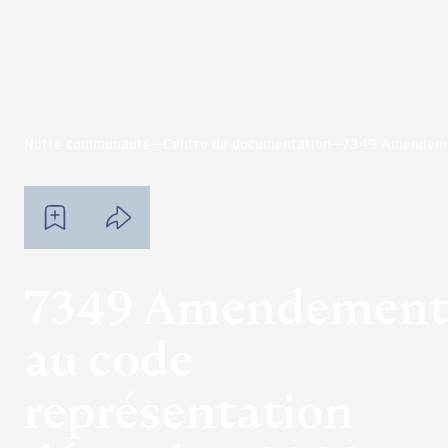
Notre communauté
Centre de documentation
7349 Amendeme
7349 Amendement
au code
représentation