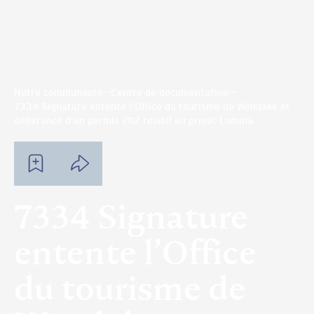
Notre communauté
Centre de documentation
7334 Signature entente l’Office du tourisme de Wendake et
délivrance d’un permis 282 relatif au projet Lumina
7334 Signature
entente l’Office
du tourisme de