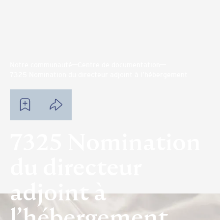
Notre communauté
Centre de documentation
7325 Nomination du directeur adjoint à l’hébergement
7325 Nomination
du directeur
adjoint à
l’hébergement