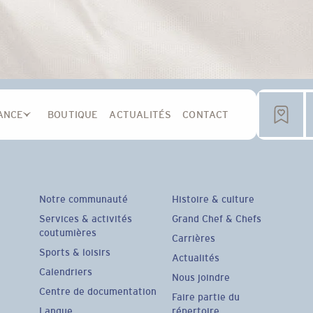
ANCE
BOUTIQUE
ACTUALITÉS
CONTACT
Notre communauté
Histoire & culture
Services & activités
Grand Chef & Chefs
coutumières
Carrières
Sports & loisirs
Actualités
Calendriers
Nous joindre
Centre de documentation
Faire partie du
Langue
répertoire