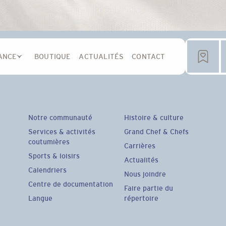
ANCE
BOUTIQUE
ACTUALITÉS
CONTACT
Notre communauté
Histoire & culture
Services & activités
Grand Chef & Chefs
coutumières
Carrières
Sports & loisirs
Actualités
Calendriers
Nous joindre
Centre de documentation
Faire partie du
Langue
répertoire