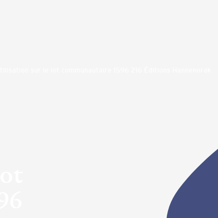
tilisation sur le lot communautaire 1596 216 Éditions Hannenorak
lot
96