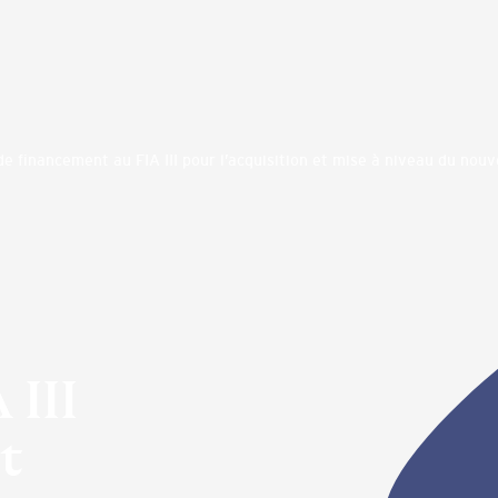
 financement au FIA III pour l’acquisition et mise à niveau du no
 III
t