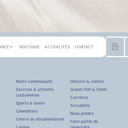
ANCE
BOUTIQUE
ACTUALITÉS
CONTACT
Notre communauté
Histoire & culture
Services & activités
Grand Chef & Chefs
coutumières
Carrières
Sports & loisirs
Actualités
Calendriers
Nous joindre
Centre de documentation
Faire partie du
Langue
répertoire