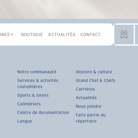
ANCE
BOUTIQUE
ACTUALITÉS
CONTACT
Notre communauté
Histoire & culture
Services & activités
Grand Chef & Chefs
coutumières
Carrières
Sports & loisirs
Actualités
Calendriers
Nous joindre
Centre de documentation
Faire partie du
Langue
répertoire