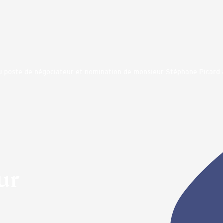
u poste de négociateur et nomination de monsieur Stéphane Picard 
ur