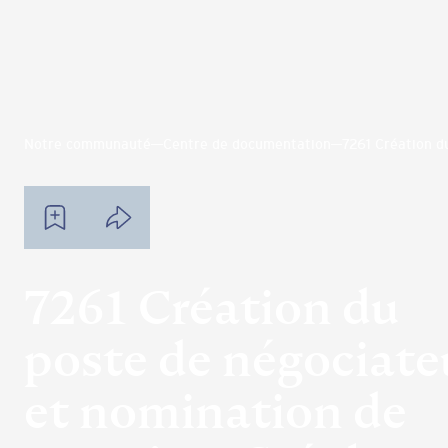
Notre communauté
Centre de documentation
7261 Création d
7261 Création du
poste de négociate
et nomination de