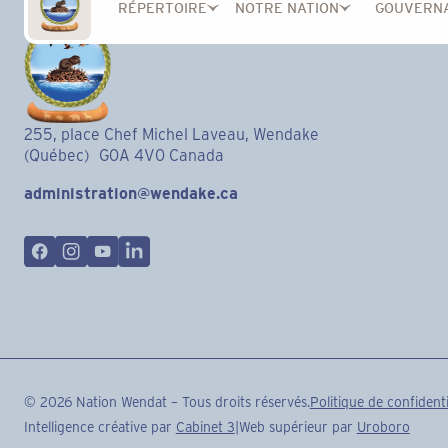
RÉPERTOIRE
NOTRE NATION
GOUVERN
255, place Chef Michel Laveau, Wendake
(Québec) G0A 4V0 Canada
administration@wendake.ca
©
2026
Nation Wendat – Tous droits réservés.
Politique de confidenti
Intelligence créative par
Cabinet 3
|
Web supérieur par
Uroboro