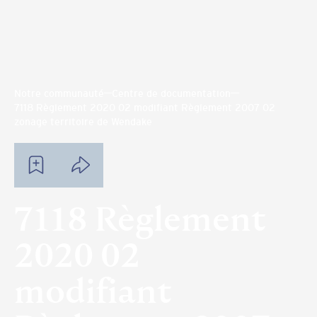
Notre communauté
Centre de documentation
7118 Règlement 2020 02 modifiant Règlement 2007 02
zonage territoire de Wendake
7118 Règlement
2020 02
modifiant