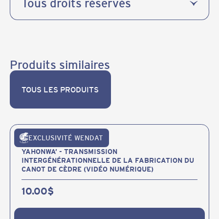
Tous droits réservés
Produits similaires
TOUS LES PRODUITS
TOUS LES PRODUITS
EXCLUSIVITÉ WENDAT
Publications et produits
YAHONWA’ - TRANSMISSION
INTERGÉNÉRATIONNELLE DE LA FABRICATION DU
CANOT DE CÈDRE (VIDÉO NUMÉRIQUE)
10.00
$