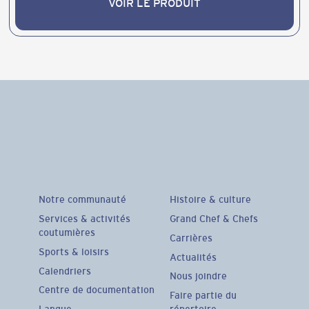
VOIR LE PRODUIT
VOIR LE PRODUIT
Notre communauté
Histoire & culture
Services & activités
Grand Chef & Chefs
coutumières
Carrières
Sports & loisirs
Actualités
Calendriers
Nous joindre
Centre de documentation
Faire partie du
Langue
répertoire