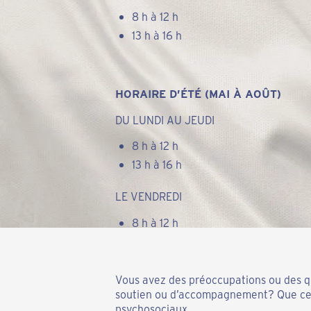
8 h à 12 h
13 h à 16 h
HORAIRE D’ÉTÉ (MAI À AOÛT)
DU LUNDI AU JEUDI
8 h à 12 h
13 h à 16 h
LE VENDREDI
8 h à 12 h
Vous avez des préoccupations ou des q
soutien ou d’accompagnement? Que ce s
psychosociaux.